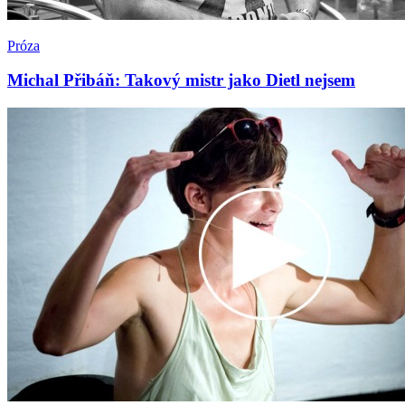
Próza
Michal Přibáň: Takový mistr jako Dietl nejsem