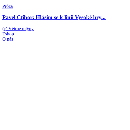
Próza
Pavel Ctibor: Hlásím se k linii Vysoké hry...
(c) Větrné mlýny
Eshop
O nás