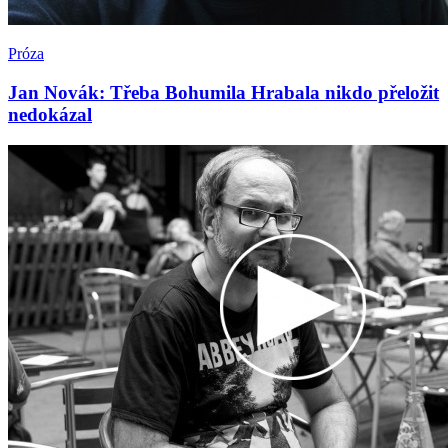
Próza
Jan Novák: Třeba Bohumila Hrabala nikdo přeložit
nedokázal