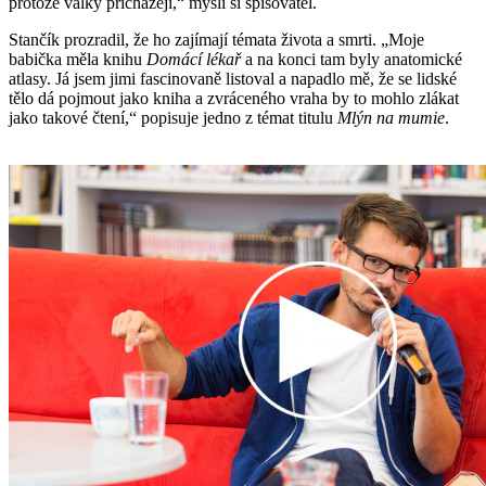
protože války přicházejí,“ myslí si spisovatel.
Stančík prozradil, že ho zajímají témata života a smrti. „Moje
babička měla knihu
Domácí lékař
a na konci tam byly anatomické
atlasy. Já jsem jimi fascinovaně listoval a napadlo mě, že se lidské
tělo dá pojmout jako kniha a zvráceného vraha by to mohlo zlákat
jako takové čtení,“ popisuje jedno z témat titulu
Mlýn na mumie
.