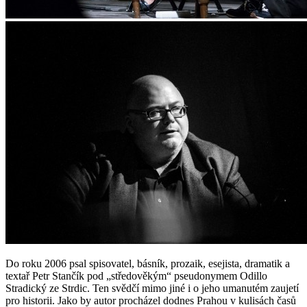
Do roku 2006 psal spisovatel, básník, prozaik, esejista, dramatik a
textař Petr Stančík pod „středověkým“ pseudonymem Odillo
Stradický ze Strdic. Ten svědčí mimo jiné i o jeho umanutém zaujetí
pro historii. Jako by autor procházel dodnes Prahou v kulisách časů