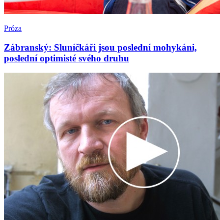
Próza
Zábranský: Sluníčkáři jsou poslední mohykáni,
poslední optimisté svého druhu