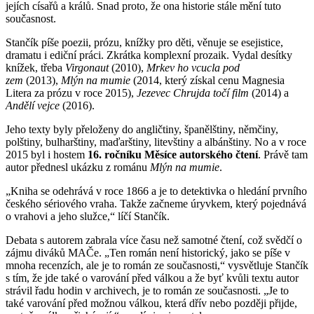
jejích císařů a králů. Snad proto, že ona historie stále mění tuto
současnost.
Stančík píše poezii, prózu, knížky pro děti, věnuje se esejistice,
dramatu i ediční práci. Zkrátka komplexní prozaik. Vydal desítky
knížek, třeba
Virgonaut
(2010),
Mrkev ho vcucla pod
zem
(2013),
Mlýn na mumie
(2014, který získal cenu Magnesia
Litera za prózu v roce 2015),
Jezevec Chrujda točí film
(2014) a
Andělí vejce
(2016).
Jeho texty byly přeloženy do angličtiny, španělštiny, němčiny,
polštiny, bulharštiny, maďarštiny, litevštiny a albánštiny. No a v roce
2015 byl i hostem
16. ročníku
Měsíce autorského čtení
. Právě tam
autor přednesl ukázku z románu
Mlýn na mumie
.
„Kniha se odehrává v roce 1866 a je to detektivka o hledání prvního
českého sériového vraha. Takže začneme úryvkem, který pojednává
o vrahovi a jeho služce,“ líčí Stančík.
Debata s autorem zabrala více času než samotné čtení, což svědčí o
zájmu diváků MAČe. „Ten román není historický, jako se píše v
mnoha recenzích, ale je to román ze současnosti,“ vysvětluje Stančík
s tím, že jde také o varování před válkou a že byť kvůli textu autor
strávil řadu hodin v archivech, je to román ze současnosti. „Je to
také varování před možnou válkou, která dřív nebo později přijde,