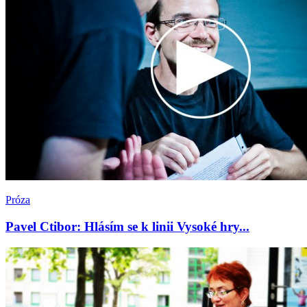
Próza
Pavel Ctibor: Hlásím se k linii Vysoké hry...