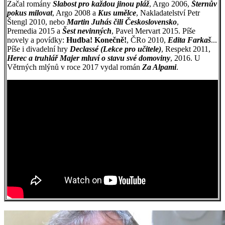
Začal romány
Slabost pro každou jinou pláž
, Argo 2006,
Šternův
pokus milovat
, Argo 2008 a
Kus umělce
, Nakladatelství Petr
Štengl 2010, nebo
Martin Juhás čili Československo
,
Premedia 2015 a
Šest nevinných
, Pavel Mervart 2015. Píše
novely a povídky:
Hudba! Konečně!
, ČRo 2010,
Edita Farkaš
...
Píše i divadelní hry
Declassé (Lekce pro učitele)
, Respekt 2011,
Herec a truhlář Majer mluví o stavu své domoviny
, 2016. U
Větrných mlýnů v roce 2017 vydal román
Za Alpami
.