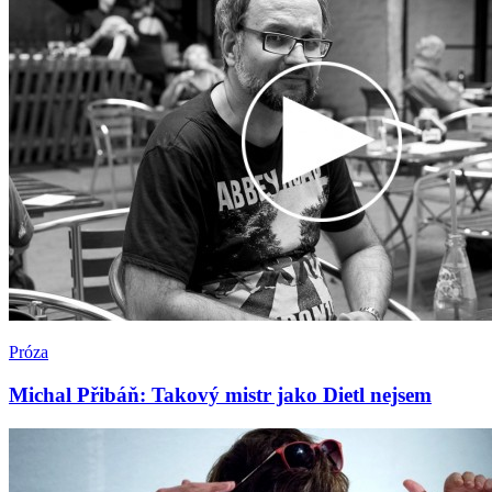
Próza
Michal Přibáň: Takový mistr jako Dietl nejsem