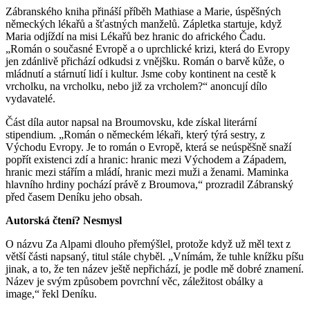
Zábranského kniha přináší příběh Mathiase a Marie, úspěšných
německých lékařů a šťastných manželů. Zápletka startuje, když
Maria odjíždí na misi Lékařů bez hranic do afrického Čadu.
„Román o současné Evropě a o uprchlické krizi, která do Evropy
jen zdánlivě přichází odkudsi z vnějšku. Román o barvě kůže, o
mládnutí a stárnutí lidí i kultur. Jsme coby kontinent na cestě k
vrcholku, na vrcholku, nebo již za vrcholem?“ anoncují dílo
vydavatelé.
Část díla autor napsal na Broumovsku, kde získal literární
stipendium. „Román o německém lékaři, který týrá sestry, z
Východu Evropy. Je to román o Evropě, která se neúspěšně snaží
popřít existenci zdí a hranic: hranic mezi Východem a Západem,
hranic mezi stářím a mládí, hranic mezi muži a ženami. Maminka
hlavního hrdiny pochází právě z Broumova,“ prozradil Zábranský
před časem Deníku jeho obsah.
Autorská čtení? Nesmysl
O názvu Za Alpami dlouho přemýšlel, protože když už měl text z
větší části napsaný, titul stále chyběl. „Vnímám, že tuhle knížku píšu
jinak, a to, že ten název ještě nepřichází, je podle mě dobré znamení.
Název je svým způsobem povrchní věc, záležitost obálky a
image,“ řekl Deníku.