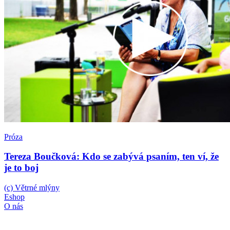
Próza
Tereza Boučková: Kdo se zabývá psaním, ten ví, že
je to boj
(c) Větrné mlýny
Eshop
O nás