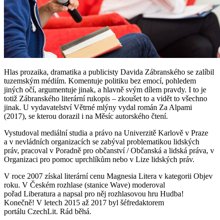
Hlas prozaika, dramatika a publicisty Davida Zábranského se zalíbil
tuzemským médiím. Komentuje politiku bez emocí, pohledem
jiných očí, argumentuje jinak, a hlavně svým dílem pravdy. I to je
totiž Zábranského literární rukopis – zkoušet to a vidět to všechno
jinak. U vydavatelství Větrné mlýny vydal román Za Alpami
(2017), se kterou dorazil i na Měsíc autorského čtení.
Vystudoval mediální studia a právo na Univerzitě Karlově v Praze
a v nevládních organizacích se zabýval problematikou lidských
práv, pracoval v Poradně pro občanství / Občanská a lidská práva, v
Organizaci pro pomoc uprchlíkům nebo v Lize lidských práv.
V roce 2007 získal literární cenu Magnesia Litera v kategorii Objev
roku. V Českém rozhlase (stanice Wave) moderoval
pořad Liberatura a napsal pro něj rozhlasovou hru Hudba!
Konečně! V letech 2015 až 2017 byl šéfredaktorem
portálu CzechLit. Rád běhá.