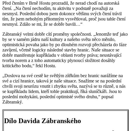
Před čtením v Brně Hostu prozradil, že nerad chodí na autorská
čtení. „Na čtení nechodím, tu aktivitu v podstatě považuji za
nesmysl. Poslední dobou jsem dokonce většinu svých čtení trávil
tím, že jsem nebohým přítomným vysvětloval, proč jsou tahle čtení
nesmysl. Zdálo se mi, že se dobře bavili…“
Zábranský velmi dobře cítí proměny společnosti. „Jenomže teď jako
by se v samém jádru naší kultury a našeho světa něco měnilo,
optimistická povaha jako by po dlouhém rozvoji přecházela do fáze
zavíjení, včetně logicky následné stavby hranic. Naše situace se
dobře manifestuje kupříkladu v oblasti tvorby práva; neustávající
tvorba norem a z toho automaticky plynoucí složitost dosáhly
kritického bodu,“ řekl Hostu.
„Doslova na své cestě ke světlým zítřkům bez hranic narážíme na
své a cizí hranice, taková je naše situace. Snažíme se na poslední
chvíli svoji neurózu vnutit i zbytku světa, nazývá se to různě, u nás
se kupříkladu lidem, kteří tohle praktikují, říká sluníčkáři. Jsou to
poslední mohykáni, poslední optimisté svého druhu,“ popsal
Zábranský.
Dílo Davida Zábranského