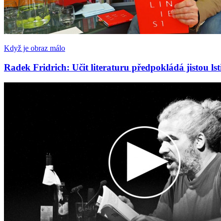
Když je obraz málo
Radek Fridrich: Učit literaturu předpokládá jistou lsti