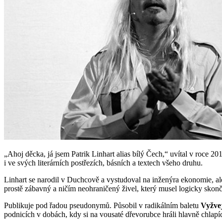
„Ahoj děcka, já jsem Patrik Linhart alias bílý Čech,“ uvítal v roce 
i ve svých literárních postřezích, básních a textech všeho druhu.
Linhart se narodil v Duchcově a vystudoval na inženýra ekonomie, ale 
prostě zábavný a ničím neohraničený živel, který musel logicky skonč
Publikuje pod řadou pseudonymů. Působil v radikálním baletu
Vyžve
podnicích v dobách, kdy si na vousaté dřevorubce hráli hlavně chlapíc