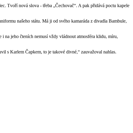
tálec. Tvoří nová slova - třeba „Čechovač“. A pak přidává poctu kapele
m uniformu našeho státu. Má ji od svého kamaráda z divadla Bambule,
že i na jeho čteních nemusí vždy vládnout atmosféra klidu, míru,
luvil s Karlem Čapkem, to je takové divné,“ zauvažoval nahlas.