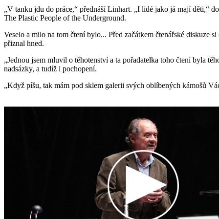
„V tanku jdu do práce,“ přednáší Linhart. „I lidé jako já mají děti,“ 
The Plastic People of the Underground.
Veselo a milo na tom čtení bylo... Před začátkem čtenářské diskuze s
přiznal hned.
„Jednou jsem mluvil o těhotenství a ta pořadatelka toho čtení byla těh
nadsázky, a tudíž i pochopení.
„Když píšu, tak mám pod sklem galerii svých oblíbených kámošů Vácha