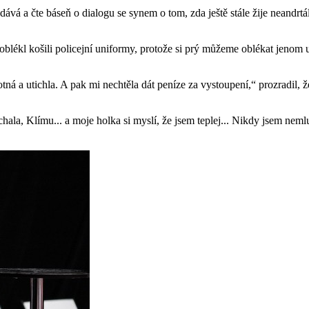
dodává a čte báseň o dialogu se synem o tom, zda ještě stále žije neandr
i oblékl košili policejní uniformy, protože si prý můžeme oblékat jeno
otná a utichla. A pak mi nechtěla dát peníze za vystoupení,“ prozradil, 
la, Klímu... a moje holka si myslí, že jsem teplej... Nikdy jsem nem