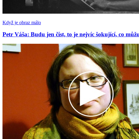
Když je obraz málo
Petr Váša: Budu jen číst, to je nejvíc šokující, co mů