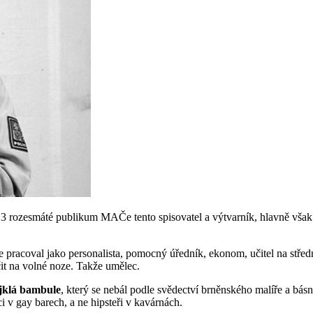
2013 rozesmáté publikum MAČe tento spisovatel a výtvarník, hlavně vša
pracoval jako personalista, pomocný úředník, ekonom, učitel na střední 
it na volné noze. Takže umělec.
jklá bambule
, který se nebál podle svědectví brněnského malíře a bás
i v gay barech, a ne hipsteři v kavárnách.