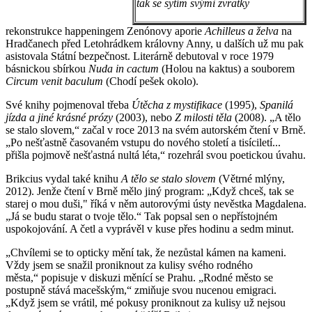
tak se sytím svými zvratky
rekonstrukce happeningem Zenónovy aporie
Achilleus a želva
na
Hradčanech před Letohrádkem královny Anny, u dalších už mu pak
asistovala Státní bezpečnost. Literárně debutoval v roce 1979
básnickou sbírkou
Nuda in cactum
(Holou na kaktus) a souborem
Circum venit baculum
(Chodí pešek okolo).
Své knihy pojmenoval třeba
Útěcha z mystifikace
(1995),
Spanilá
jízda a jiné krásné prózy
(2003), nebo
Z milosti těla
(2008). „A tělo
se stalo slovem,“ začal v roce 2013 na svém autorském čtení v Brně.
„Po nešťastně časovaném vstupu do nového století a tisíciletí...
přišla pojmově nešťastná nultá léta,“ rozehrál svou poetickou úvahu.
Brikcius vydal také knihu
A tělo se stalo slovem
(Větrné mlýny,
2012). Jenže čtení v Brně mělo jiný program: „Když chceš, tak se
starej o mou duši," říká v něm autorovými ústy nevěstka Magdalena.
„Já se budu starat o tvoje tělo.“ Tak popsal sen o nepřístojném
uspokojování. A četl a vyprávěl v kuse přes hodinu a sedm minut.
„Chvílemi se to opticky mění tak, že nezůstal kámen na kameni.
Vždy jsem se snažil proniknout za kulisy svého rodného
města,“ popisuje v diskuzi měnící se Prahu. „Rodné město se
postupně stává macešským,“ zmiňuje svou nucenou emigraci.
„Když jsem se vrátil, mé pokusy proniknout za kulisy už nejsou