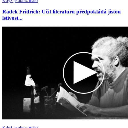
Když je obraz málo
Radek Fridrich: Učit literaturu předpokládá jistou
lstivost...
Když je obraz málo