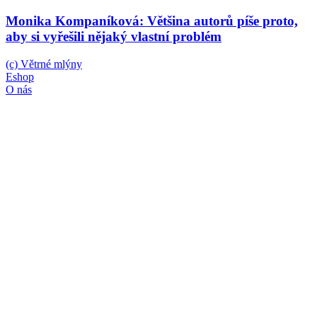
Monika Kompaníková: Většina autorů píše proto,
aby si vyřešili nějaký vlastní problém
(c) Větrné mlýny
Eshop
O nás