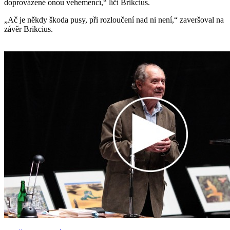
doprovázené onou vehemencí,“ líčí Brikcius.
„Ač je někdy škoda pusy, při rozloučení nad ni není,“ zaveršoval na
závěr Brikcius.