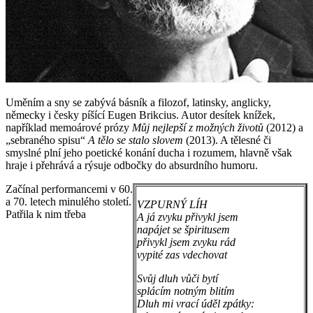
Uměním a sny se zabývá básník a filozof, latinsky, anglicky,
německy i česky píšící Eugen Brikcius. Autor desítek knížek,
například memoárové prózy
Můj nejlepší z možných životů
(2012) a
„sebraného spisu“
A tělo se stalo slovem
(2013). A tělesné či
smyslné plní jeho poetické konání ducha i rozumem, hlavně však
hraje i přehrává a rýsuje odbočky do absurdního humoru.
Začínal performancemi v 60.
a 70. letech minulého století.
VZPURNÝ LÍH
Patřila k nim třeba
A já zvyku přivykl jsem
napájet se špiritusem
přivykl jsem zvyku rád
vypité zas vdechovat
Svůj dluh vůči bytí
splácím notným blitím
Dluh mi vrací úděl zpátky: