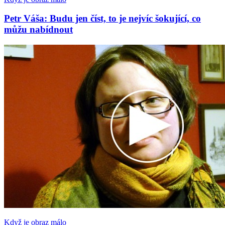
Petr Váša: Budu jen číst, to je nejvíc šokující, co
můžu nabídnout
Když je obraz málo