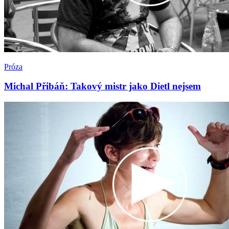
Próza
Michal Přibáň: Takový mistr jako Dietl nejsem