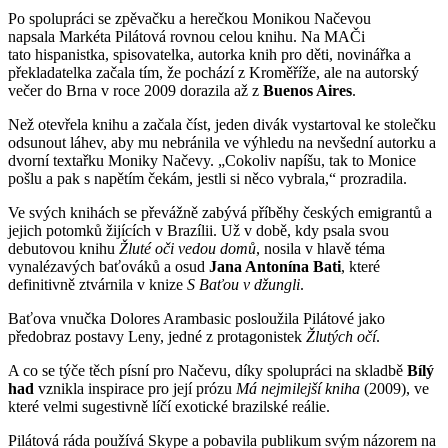
Po spolupráci se zpěvačku a herečkou Monikou Načevou
napsala Markéta Pilátová rovnou celou knihu. Na MAČi
tato hispanistka, spisovatelka, autorka knih pro děti, novinářka a
překladatelka začala tím, že pochází z Kroměříže, ale na autorský
večer do Brna v roce 2009 dorazila až z
Buenos Aires
.
Než otevřela knihu a začala číst, jeden divák vystartoval ke stolečku
odsunout láhev, aby mu nebránila ve výhledu na nevšední autorku a
dvorní textařku Moniky Načevy. „Cokoliv napíšu, tak to Monice
pošlu a pak s napětím čekám, jestli si něco vybrala,“ prozradila.
Ve svých knihách se převážně zabývá příběhy českých emigrantů a
jejich potomků žijících v Brazílii. Už v době, kdy psala svou
debutovou knihu
Žluté oči vedou domů
, nosila v hlavě téma
vynalézavých baťováků a osud
Jana Antonína Bati
, které
definitivně ztvárnila v knize
S Baťou v džungli
.
Baťova vnučka Dolores Arambasic posloužila Pilátové jako
předobraz postavy Leny, jedné z protagonistek
Žlutých očí
.
A co se týče těch písní pro Načevu, díky spolupráci na skladbě
Bílý
had
vznikla inspirace pro její prózu
Má nejmilejší kniha
(2009), ve
které velmi sugestivně líčí exotické brazilské reálie.
Pilátová ráda používá Skype a pobavila publikum svým názorem na