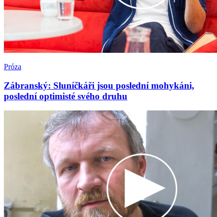
Próza
Zábranský: Sluníčkáři jsou poslední mohykáni,
poslední optimisté svého druhu