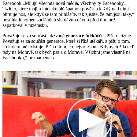
Facebook.„Miluju všechna nová média, všechny ty Facebooky,
Twitter, které mají u intelektuálů špatnou pověst a každý nad nimi
ohrnuje nos, ale když se tam přihlásíte, tak zjistíte, že tam jsou taky,“
postihla fenomén sociálních sítí dávno dávno před tím, než
zaparkoval v tuzemsku.
Považuje se za součást takzvané
generace útěkářů
. „Píšu o cizině.
Považuji se za součást generace, která si říká utěkáři, a píšu o tom,
co kolem mě existuje. Píšu o tom, co nejvíc znám. Kdybych žila teď
tady na Moravě, tak bych psala o Moravě. Všichni jsme vlastně na
Facebooku,“ poznamenala.