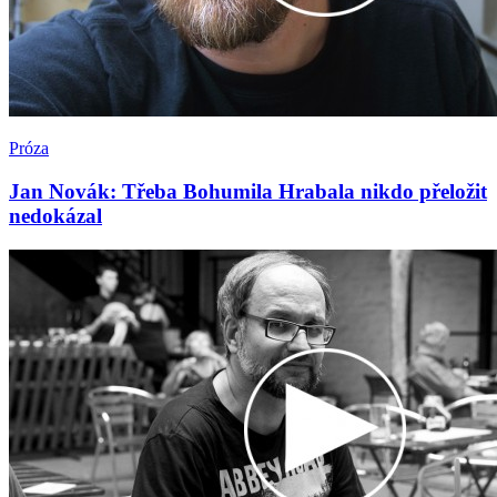
Próza
Jan Novák: Třeba Bohumila Hrabala nikdo přeložit
nedokázal