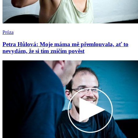
Próza
Petra Hůlová: Moje máma mě přemlouvala, ať to
nevydám, že si tím zničím pověst