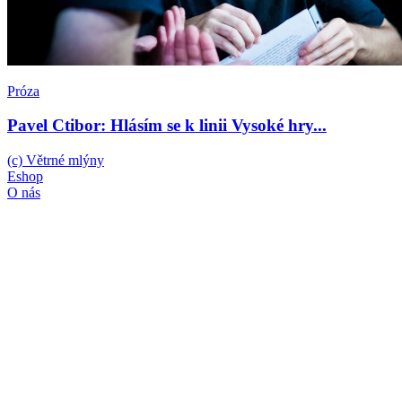
Próza
Pavel Ctibor: Hlásím se k linii Vysoké hry...
(c) Větrné mlýny
Eshop
O nás