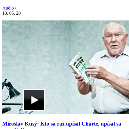
Audio
/
13. 05. 20
Miroslav Kusý: Kto sa raz upísal Charte, upísal sa