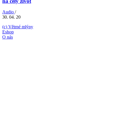
na celý život
Audio
/
30. 04. 20
(c) Větrné mlýny
Eshop
O nás