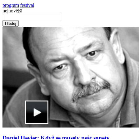
program
festival
nejnovější
Daniel Hevier: Když se musely psát sonety