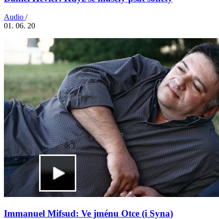
Audio
/
01. 06. 20
Immanuel Mifsud: Ve jménu Otce (i Syna)