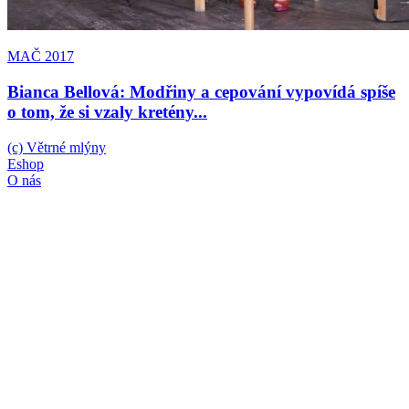
MAČ 2017
Bianca Bellová: Modřiny a cepování vypovídá spíše
o tom, že si vzaly kretény...
(c) Větrné mlýny
Eshop
O nás