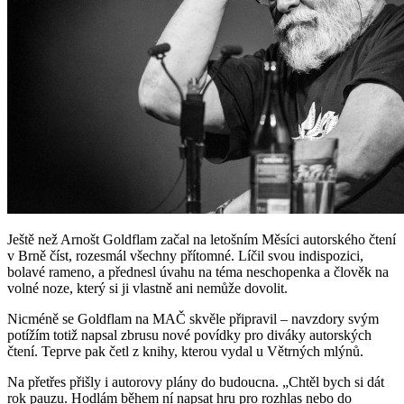
Ještě než Arnošt Goldflam začal na letošním Měsíci autorského čtení
v Brně číst, rozesmál všechny přítomné. Líčil svou indispozici,
bolavé rameno, a přednesl úvahu na téma neschopenka a člověk na
volné noze, který si ji vlastně ani nemůže dovolit.
Nicméně se Goldflam na MAČ skvěle připravil – navzdory svým
potížím totiž napsal zbrusu nové povídky pro diváky autorských
čtení. Teprve pak četl z knihy, kterou vydal u Větrných mlýnů.
Na přetřes přišly i autorovy plány do budoucna. „Chtěl bych si dát
rok pauzu. Hodlám během ní napsat hru pro rozhlas nebo do