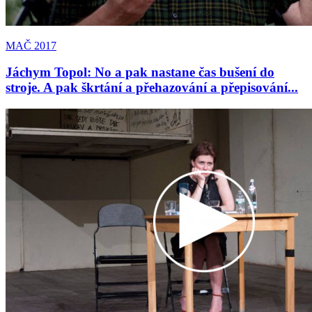
MAČ 2017
Jáchym Topol: No a pak nastane čas bušení do
stroje. A pak škrtání a přehazování a přepisování...