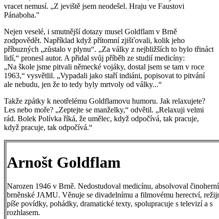
vracet nemusí. „Z jeviště jsem neodešel. Hraju ve Faustovi
Pánaboha."
Nejen veselé, i smutnější dotazy musel Goldflam v Brně
zodpovědět. Například když přítomní zjišťovali, kolik jeho
příbuzných „zůstalo v plynu“. „Za války z nejbližších to bylo třináct
lidí,“ pronesl autor. A přidal svůj příběh ze studií medicíny:
„Na škole jsme pitvali německé vojáky, dostal jsem se tam v roce
1963,“ vysvětlil. „Vypadali jako staří indiáni, popisovat to pitvání
ale nebudu, jen že to tedy byly mrtvoly od války...“
Takže zpátky k neotřelému Goldflamovu humoru. Jak relaxujete?
Les nebo moře? „Zeptejte se manželky,“ odvětil. „Relaxuji velmi
rád. Bolek Polívka říká, že umělec, když odpočívá, tak pracuje,
když pracuje, tak odpočívá.“
Arnošt Goldflam
Narozen 1946 v Brně. Nedostudoval medicínu, absolvoval činoherní 
brněnské JAMU. Věnuje se divadelnímu a filmovému herectví, režijn
píše povídky, pohádky, dramatické texty, spolupracuje s televizí a s
rozhlasem.