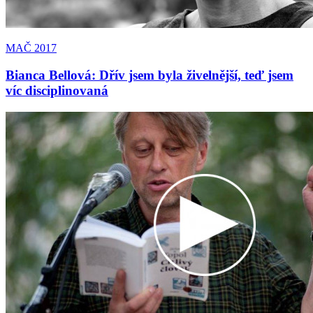
MAČ 2017
Bianca Bellová: Dřív jsem byla živelnější, teď jsem
víc disciplinovaná