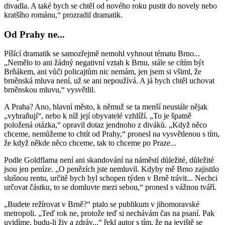
divadla. A také bych se chtěl od nového roku pustit do novely nebo
kratšího románu,“ prozradil dramatik.
Od Prahy ne...
Píšící dramatik se samozřejmě nemohl vyhnout tématu Brno...
„Nemělo to ani žádný negativní vztah k Brnu, stále se cítím být
Brňákem, ani vůči policajtům nic nemám, jen jsem si všiml, že
brněnská mluva není, už se ani nepoužívá. A já bych chtěl uchovat
brněnskou mluvu,“ vysvětlil.
A Praha? Ano, hlavní město, k němuž se ta menší neustále nějak
„vyhraňují“, nebo k níž její obyvatelé vzhlíží. „To je špatně
položená otázka,“ opravil dotaz jendnoho z diváků. „Když něco
chceme, nemůžeme to chtít od Prahy,“ pronesl na vysvětlenou s tím,
že když někde něco chceme, tak to chceme po Praze...
Podle Goldflama není ani skandování na náměstí důležité, důležité
jsou jen peníze. „O penězích jste nemluvil. Kdyby mě Brno zajistilo
slušnou rentu, určitě bych byl schopen týden v Brně trávit... Nechci
určovat částku, to se domluvte mezi sebou,“ pronesl s vážnou tváří.
„Budete režírovat v Brně?“ ptalo se publikum v jihomoravské
metropoli. „Teď rok ne, protože teď si nechávám čas na psaní. Pak
uvidíme, budu-li živ a zdráv...“ řekl autor s tím, že na jeviště se