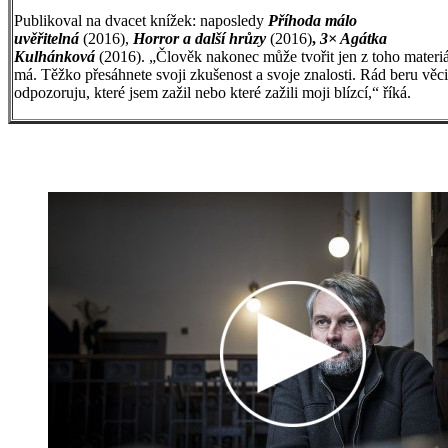
Publikoval na dvacet knížek: naposledy
Příhoda málo
uvěřitelná
(2016),
Horror a další hrůzy
(2016)
,
3× Agátka
Kulhánková
(2016). „Člověk nakonec může tvořit jen z toho materiá
má. Těžko přesáhnete svoji zkušenost a svoje znalosti. Rád beru věci
odpozoruju, které jsem zažil nebo které zažili moji blízcí,“ říká.