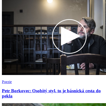
Poezie
Petr Borkovec: Osobitý styl, to je básnická cesta do
pekla