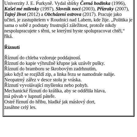
Univerzity J. E. Purkyně. Vydal sbírky
Černá hodinka
(1996),
Kašel mé milenky
(1997),
Slovník noci
(2003),
Přízraky
(2007),
Tajný život
(2012) a
Obcházení ostrova
(2017). Pracuje jako
učitel, je zastupitelem v Roudnici nad Labem, kde žije. „Politika je
sama o sobě z podstaty frustrující záležitost, protože nikdy
nespolupracujete s těmi, se kterými byste spolupracovat chtěl,“
říká.
Říznutí
Říznutí do chleba vzdoruje poddajností.
Říznutí do kapie výhružně křupne jak uzávěr pušky.
Říznutí do bramboru se škrobovým zadrhnutím,
jako když se rozjíždí zip, a linka řezu se namodrale nalije.
Neopatrný zářez v desce stolu je vráska.
Říznutí vyvolávající myšlenku nebo pohyb.
Mechanické říznutí do králíka, aby se oddělila hlava,
má půvab v lupnutí páteře.
Ostré říznutí do hřibu, hladké jak máslový dort,
zasáhne celý les.