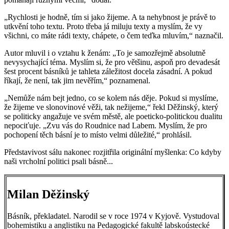
„Rychlosti je hodně, tím si jako žijeme. A ta nehybnost je právě to
utkvění toho textu. Proto třeba já miluju texty a myslím, že vy
všichni, co máte rádi texty, chápete, o čem teďka mluvím,“ naznačil.
Autor mluvil i o vztahu k ženám: „To je samozřejmě absolutně
nevysychající téma. Myslím si, že pro většinu, aspoň pro devadesát
šest procent básníků je tahleta záležitost docela zásadní. A pokud
říkají, že není, tak jim nevěřím,“ poznamenal.
„Nemůže nám bejt jedno, co se kolem nás děje. Pokud si myslíme,
že žijeme ve slonovinové věži, tak nežijeme,“ řekl Děžinský, který
se politicky angažuje ve svém městě, ale poeticko-politickou dualitu
nepociťuje. „Zvu vás do Roudnice nad Labem. Myslím, že pro
pochopení těch básní je to místo velmi důležité,“ prohlásil.
Představivost sálu nakonec rozjitřila originální myšlenka: Co kdyby
naši vrcholní politici psali básně...
Milan Děžinský
Básník, překladatel. Narodil se v roce 1974 v Kyjově. Vystudoval
bohemistiku a anglistiku na Pedagogické fakultě labskoústecké