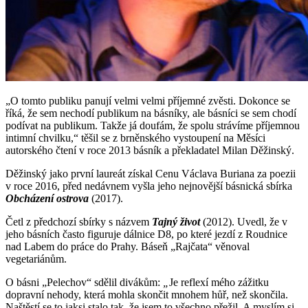
„O tomto publiku panují velmi velmi příjemné zvěsti. Dokonce se
říká, že sem nechodí publikum na básníky, ale básníci se sem chodí
podívat na publikum. Takže já doufám, že spolu strávíme příjemnou
intimní chvilku,“ těšil se z brněnského vystoupení na Měsíci
autorského čtení v roce 2013 básník a překladatel Milan Děžinský.
Děžinský jako první laureát získal Cenu Václava Buriana za poezii
v roce 2016, před nedávnem vyšla jeho nejnovější básnická sbírka
Obcházení ostrova
(2017).
Četl z předchozí sbírky s názvem
Tajný život
(2012). Uvedl, že v
jeho básních často figuruje dálnice D8, po které jezdí z Roudnice
nad Labem do práce do Prahy. Báseň „Rajčata“ věnoval
vegetariánům.
O básni „Pelechov“
sdělil divákům:
„
Je reflexí mého zážitku
dopravní nehody, která mohla skončit mnohem hůř, než skončila.
Naštěstí se to jaksi stalo tak, že jsem to všechno přežil. A myslím si,