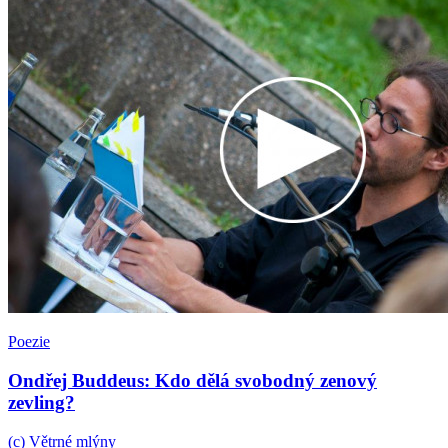
Poezie
Ondřej Buddeus: Kdo dělá svobodný zenový
zevling?
(c) Větrné mlýny