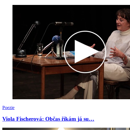
Poezie
Viola Fischerová: Občas říkám já su…