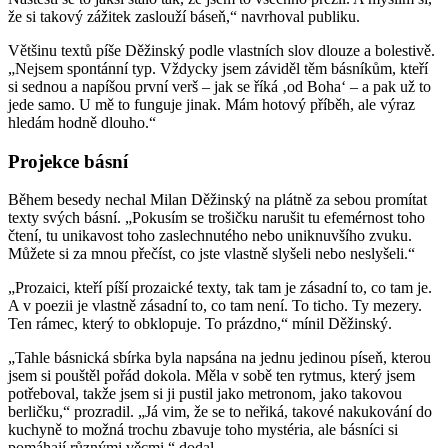
že si takový zážitek zaslouží báseň,“ navrhoval publiku.
Většinu textů píše Děžinský podle vlastních slov dlouze a bolestivě.
„Nejsem spontánní typ. Vždycky jsem záviděl těm básníkům, kteří
si sednou a napíšou první verš – jak se říká ‚od Boha‘ – a pak už to
jede samo. U mě to funguje jinak. Mám hotový příběh, ale výraz
hledám hodně dlouho.“
Projekce básní
Během besedy nechal Milan Děžinský na plátně za sebou promítat
texty svých básní. „Pokusím se trošičku narušit tu efemérnost toho
čtení, tu unikavost toho zaslechnutého nebo uniknuvšího zvuku.
Můžete si za mnou přečíst, co jste vlastně slyšeli nebo neslyšeli.“
„Prozaici, kteří píší prozaické texty, tak tam je zásadní to, co tam je.
A v poezii je vlastně zásadní to, co tam není. To ticho. Ty mezery.
Ten rámec, který to obklopuje. To prázdno,“ mínil Děžinský.
„Tahle básnická sbírka byla napsána na jednu jedinou píseň, kterou
jsem si pouštěl pořád dokola. Měla v sobě ten rytmus, který jsem
potřeboval, takže jsem si ji pustil jako metronom, jako takovou
berličku,“ prozradil. „Já vim, že se to neřiká, takové nakukování do
kuchyně to možná trochu zbavuje toho mystéria, ale básníci si
pomáhají různými věcmi,“ dodal.