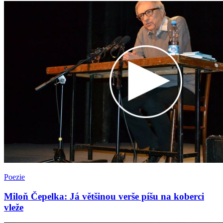
Poezie
Miloň Čepelka: Já většinou verše píšu na koberci
vleže