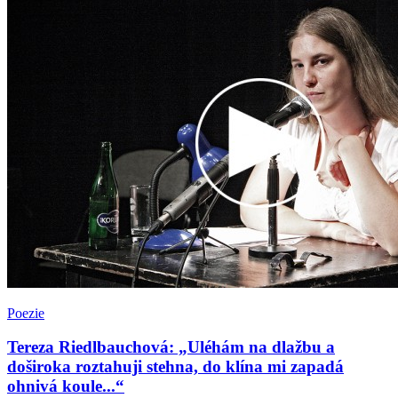
Poezie
Tereza Riedlbauchová: „Uléhám na dlažbu a
doširoka roztahuji stehna, do klína mi zapadá
ohnivá koule...“