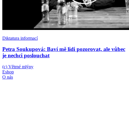
Diktatura informací
Petra Soukupová: Baví mě lidi pozorovat, ale vůbec
je nechci poslouchat
(c) Větrné mlýny
Eshop
O nás