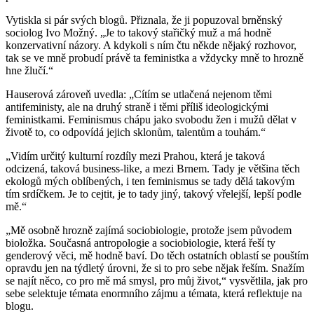
Vytiskla si pár svých blogů. Přiznala, že ji popuzoval brněnský
sociolog Ivo Možný. „Je to takový stařičký muž a má hodně
konzervativní názory. A kdykoli s ním čtu někde nějaký rozhovor,
tak se ve mně probudí právě ta feministka a vždycky mně to hrozně
hne žlučí.“
Hauserová zároveň uvedla: „Cítím se utlačená nejenom těmi
antifeministy, ale na druhý straně i těmi příliš ideologickými
feministkami. Feminismus chápu jako svobodu žen i mužů dělat v
životě to, co odpovídá jejich sklonům, talentům a touhám.“
„Vidím určitý kulturní rozdíly mezi Prahou, která je taková
odcizená, taková business-like, a mezi Brnem. Tady je většina těch
ekologů mých oblíbených, i ten feminismus se tady dělá takovým
tím srdíčkem. Je to cejtit, je to tady jiný, takový vřelejší, lepší podle
mě.“
„Mě osobně hrozně zajímá sociobiologie, protože jsem původem
bioložka. Současná antropologie a sociobiologie, která řeší ty
genderový věci, mě hodně baví. Do těch ostatních oblastí se pouštím
opravdu jen na týdletý úrovni, že si to pro sebe nějak řeším. Snažím
se najít něco, co pro mě má smysl, pro můj život,“ vysvětlila, jak pro
sebe selektuje témata enormního zájmu a témata, která reflektuje na
blogu.