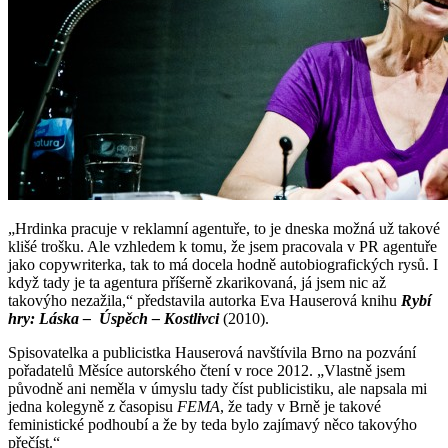
„Hrdinka pracuje v reklamní agentuře, to je dneska možná už takové
klišé trošku. Ale vzhledem k tomu, že jsem pracovala v PR agentuře
jako copywriterka, tak to má docela hodně autobiografických rysů. I
když tady je ta agentura příšerně zkarikovaná, já jsem nic až
takovýho nezažila,“ představila autorka Eva Hauserová knihu
Rybí
hry: Láska
–
Úspěch
–
Kostlivci
(2010).
Spisovatelka a publicistka Hauserová navštívila Brno na pozvání
pořadatelů Měsíce autorského čtení v roce 2012. „Vlastně jsem
původně ani neměla v úmyslu tady číst publicistiku, ale napsala mi
jedna kolegyně z časopisu
FEMA
, že tady v Brně je takové
feministické podhoubí a že by teda bylo zajímavý něco takovýho
přečíst.“