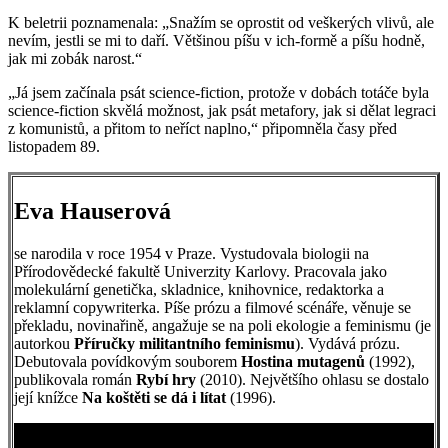
K beletrii poznamenala: „Snažím se oprostit od veškerých vlivů, ale
nevím, jestli se mi to daří. Většinou píšu v ich-formě a píšu hodně,
jak mi zobák narost.“
„Já jsem začínala psát science-fiction, protože v dobách totáče byla
science-fiction skvělá možnost, jak psát metafory, jak si dělat legraci
z komunistů, a přitom to neříct naplno,“ připomněla časy před
listopadem 89.
Eva Hauserová
se narodila v roce 1954 v Praze. Vystudovala biologii na
Přírodovědecké fakultě Univerzity Karlovy. Pracovala jako
molekulární genetička, skladnice, knihovnice, redaktorka a
reklamní copywriterka. Píše prózu a filmové scénáře, věnuje se
překladu, novinařině, angažuje se na poli ekologie a feminismu (je
autorkou
Příručky militantního feminismu
). Vydává prózu.
Debutovala povídkovým souborem
Hostina mutagenů
(1992),
publikovala román
Rybí hry
(2010). Největšího ohlasu se dostalo
její knížce
Na koštěti se dá i lítat
(1996).